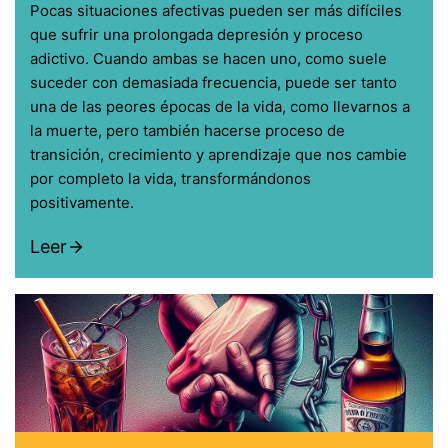
Pocas situaciones afectivas pueden ser más difíciles
que sufrir una prolongada depresión y proceso
adictivo. Cuando ambas se hacen uno, como suele
suceder con demasiada frecuencia, puede ser tanto
una de las peores épocas de la vida, como llevarnos a
la muerte, pero también hacerse proceso de
transición, crecimiento y aprendizaje que nos cambie
por completo la vida, transformándonos
positivamente.
Leer