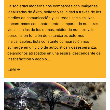
La sociedad moderna nos bombardea con imágenes
idealizadas de éxito, belleza y felicidad a través de los
medios de comunicación y las redes sociales. Nos
encontramos constantemente comparando nuestras
vidas con las de los demás, midiendo nuestro valor
personal en función de estándares externos
inalcanzables. Esta constante comparación nos
sumerge en un ciclo de autocrítica y desesperanza,
dejándonos atrapados en una espiral descendente de
insatisfacción y agobio…
Leer